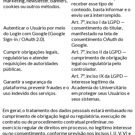
marketing, newsletter, banners,
receber esse tipo de
cookies ou outros métodos.
conteúdo, basta informar e o
envio será interrompido.
Art. 7º, inciso I da LGPD —
Autenticar o Usuário por meio
consentimento do titular,
do Login com Google (Google
manifestado na tela de
Sign-In / OAuth 2.0).
consentimento OAuth do
Google.
Cumprir obrigações legais,
Art. 7º, inciso II da LGPD —
regulatórias e atender
cumprimento de obrigação
requisições de autoridades
legal ou regulatória pelo
públicas.
controlador.
Art. 7º, inciso IX da LGPD —
Garantir a segurança da
interesse legítimo da
plataforma, prevenir fraudes e o
Academia do Universitário
uso indevido dos serviços.
em proteger seus Usuários e
seus sistemas.
Em geral, o tratamento dos dados pessoais estará embasado no
cumprimento de obrigação legal ou regulatória, execução de
contrato ou de procedimento contratual preliminar, no
exercício regular de direitos em processo, no legítimo interesse
ou no consentimento, conforme previsão nos incisos I, II, V, VI e