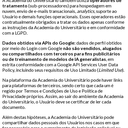
A Academia do Universitário também utiliza
operadores de
tratamento
(sub-processadores) para hospedagem em
nuvem, envio de e-mails transacionais,
analytics
, suporte ao
Usuário e demais funções operacionais. Esses operadores estão
contratualmente obrigados a tratar os dados apenas conforme
as instruções da Academia do Universitário e em conformidade
com a LGPD.
Dados obtidos via APIs do Google:
dados de perfil obtidos
por meio do Login com Google
não são vendidos, alugados
ou compartilhados com terceiros para fins publicitários
ou de treinamento de modelos de IA generalistas
, em
estrita conformidade com a Google API Services User Data
Policy, incluindo seus requisitos de Uso Limitado (
Limited Use
).
Na plataforma da Academia do Universitário pode haver links
para plataformas de terceiros, sendo certo que cada um é
regido por Termos e Condições de Uso e Política de
Privacidade próprios. Assim, ao sair do ambiente da Academia
do Universitário, o Usuário deve se certificar de ler cada
documento.
Além destas hipóteses, a Academia do Universitário pode
compartilhar dados pessoais dos Usuários nos casos em que
for necessário para o cumprimento da legislação aplicável ou