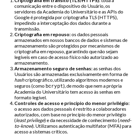
Criptografia em trânsito (TLS/HTTPS):
toda a
comunicação entre o dispositivo do Usuário, os
servidores da Academia do Universitário e as APIs do
Google é protegida por criptografia TLS (HTTPS),
impedindo a interceptação dos dados durante a
transmissão.
Criptografia em repouso:
os dados pessoais
armazenados em nossos bancos de dados e sistemas de
armazenamento são protegidos por mecanismos de
criptografia em repouso, garantindo que não sejam
legíveis em caso de acesso físico não autorizado ao
armazenamento.
Armazenamento seguro de senhas:
as senhas dos
Usuários são armazenadas exclusivamente em forma de
hash
criptográfico, utilizando algoritmos modernos e
bcrypt
seguros (como
), de modo que nem a própria
Academia do Universitário tem acesso às senhas em
formato legível.
Controles de acesso e princípio do menor privilégio:
o acesso aos dados pessoais é restrito a colaboradores
autorizados, com base no princípio do menor privilégio
(
least privilege
) e da necessidade de conhecimento (
need-
to-know
). Utilizamos autenticação multifator (MFA) para
acesso a sistemas críticos.